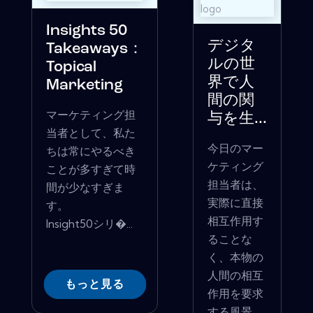
Insights 50
デジタ
Takeaways：
ルの世
Topical
界で人
Marketing
間の関
マーケティング担
与を生...
当者として、私た
今日のマー
ちは常にやるべき
ケティング
ことが多すぎて時
担当者は、
間が少なすぎま
実際に直接
す。
相互作用す
Insight50シリ�...
ることな
く、本物の
人間の相互
もっと見る
作用を要求
する風景