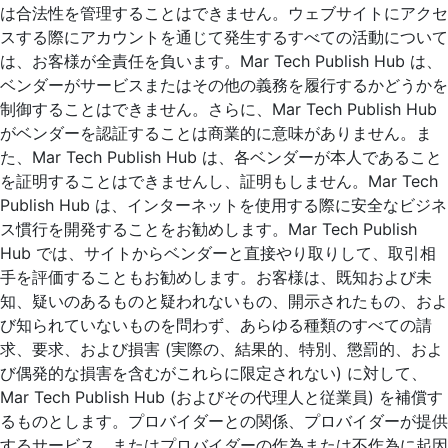
は合法性を管理することはできません。ウェブサイトにアクセ
スする際にアカウントを通じて発生するすべての活動について
は、お客様が全責任を負います。Mar Tech Publish Hub は、
ベンダーがサービスまたはその他の義務を履行するかどうかを
制御することはできません。さらに、Mar Tech Publish Hub
がベンダーを認証することは商業的に意味がありません。ま
た、Mar Tech Publish Hub は、各ベンダーが本人であること
を証明することはできませんし、証明もしません。Mar Tech
Publish Hub は、インターネットを使用する際に安全なビジネ
ス慣行を開発することをお勧めします。Mar Tech Publish
Hub では、サイトからベンダーと直接やり取りして、取引相
手を評価することもお勧めします。お客様は、既知および未
知、疑いのあるものと疑われないもの、開示されたもの、およ
び知られていないものを問わず、あらゆる種類のすべての請
求、要求、および損害 (実際の、結果的、特別、懲罰的、およ
び偶発的な損害を含むがこれらに限定されない) に対して、
Mar Tech Publish Hub (およびその代理人と従業員) を補償す
るものとします。プロバイダーとの関係、プロバイダーが提供
するサービス、またはプロバイダーの作為または不作為に起因