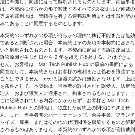
法に準拠し、同法に従って解釈されるものとします。両当事者
は、本契約に何らかの形で関連するすべての訴訟および仲裁の
専属的裁判地は、管轄権を有する連邦裁判所または州裁判所の
みであることに同意するものとします。
本契約のいずれかの条項が何らかの理由で執行不能または無効
であると判断された場合、本契約はその条項を本契約に含まな
いと解釈されるものとします。本契約に起因する訴訟原因は、
訴訟原因が生じた日から 2 年を超えて提起することはできま
せん。お客様は、Mar Tech Publish Hub の事前の書面による
同意なしに、本契約またはお客様の権利または義務を譲渡する
ことはできません。かかる譲渡の試みは無効となります。上記
を条件として、本契約は、当事者の許可された譲受人、法定代
理人、および譲受人に適用され、拘束されるものとします。こ
こに記載されている内容にかかわらず、お客様と Mar Tech
Publish Hub との関係は、独立した契約上の関係にすぎませ
ん。また、当事者間のパートナーシップ、合弁事業、フランチ
ャイズ、雇用、またはその他の代理関係を構築するものと解釈
されるものはありません。本契約のいずれかの条項が管轄裁判