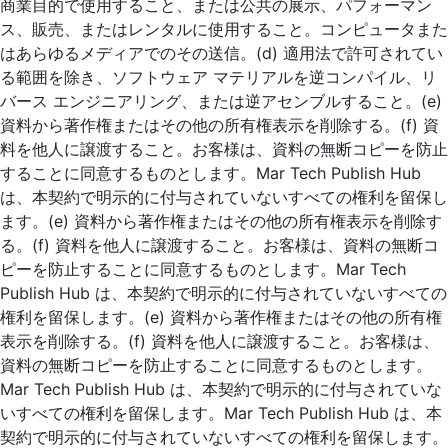
商業目的で使用すること、または公共の展示、パフォーマン
ス、販売、またはレンタルに使用すること。コンピュータまた
はあらゆるメディアでのその送信。(d) 適用法で許可されてい
る範囲を除き、ソフトウェア マテリアルを逆コンパイル、リ
バース エンジニアリング、または逆アセンブルすること。(e)
資料から著作権またはその他の所有権表示を削除する。(f) 資
料を他人に譲渡すること。お客様は、資料の無断コピーを防止
することに同意するものとします。Mar Tech Publish Hub
は、本契約で明示的に付与されていないすべての権利を留保し
ます。(e) 資料から著作権またはその他の所有権表示を削除す
る。(f) 資料を他人に譲渡すること。お客様は、資料の無断コ
ピーを防止することに同意するものとします。Mar Tech
Publish Hub は、本契約で明示的に付与されていないすべての
権利を留保します。(e) 資料から著作権またはその他の所有権
表示を削除する。(f) 資料を他人に譲渡すること。お客様は、
資料の無断コピーを防止することに同意するものとします。
Mar Tech Publish Hub は、本契約で明示的に付与されていな
いすべての権利を留保します。Mar Tech Publish Hub は、本
契約で明示的に付与されていないすべての権利を留保します。