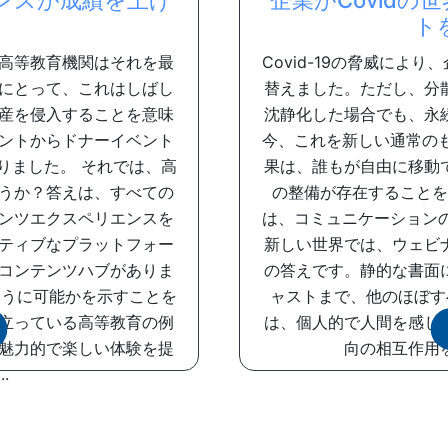
ンスが成績を上げ
企業がCovid
ト
高等教育機関はそれを最
Covid-19の脅威によ
にとって、これはしばし
替えました。ただし、分
産を侵入することを意味
沈静化した場合でも、永
ントからドナーイベント
今、これを新しい通常の
りました。 それでは、高
果は、誰もが自由に移動
うか？答えは、すべての
の整備が存在することを
ンツエクスペリエンスを
は、コミュニケーション
ティブなプラットフォー
新しい世界では、ウェビ
コンテンツハブがありま
の答えです。静的な書面
ように可能かを示すことを
ャストまで、他のほぼすべ
立っている高等教育の例
は、個人的で人間を感じ
魅力的で楽しい体験を提
向の相互作用を
.