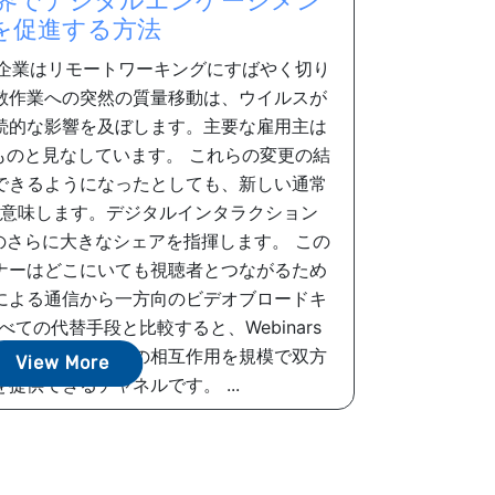
の世界でデジタルエンゲージメン
を促進する方法
り、企業はリモートワーキングにすばやく切り
散作業への突然の質量移動は、ウイルスが
続的な影響を及ぼします。主要な雇用主は
ものと見なしています。 これらの変更の結
できるようになったとしても、新しい通常
意味します。デジタルインタラクション
のさらに大きなシェアを指揮します。 この
ナーはどこにいても視聴者とつながるため
による通信から一方向のビデオブロードキ
ての代替手段と比較すると、Webinars
る方法で、双方向の相互作用を規模で双方
View More
提供できるチャネルです。 ...