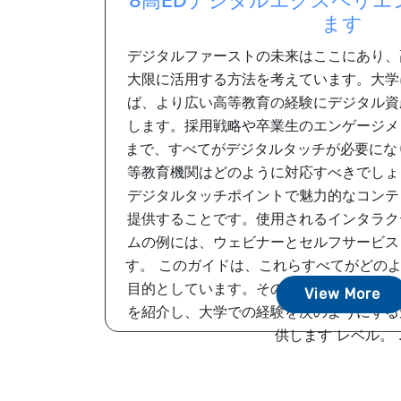
8高EDデジタルエクスペリエ
ます
デジタルファーストの未来はここにあり、
大限に活用する方法を考えています。大学
ば、より広い高等教育の経験にデジタル資
します。採用戦略や卒業生のエンゲージメ
まで、すべてがデジタルタッチが必要にな
等教育機関はどのように対応すべきでしょ
デジタルタッチポイントで魅力的なコンテ
提供することです。使用されるインタラク
ムの例には、ウェビナーとセルフサービス
す。 このガイドは、これらすべてがどの
目的としています。その中で、私たちは際
View More
を紹介し、大学での経験を次のようにする
供します レベル。 ..