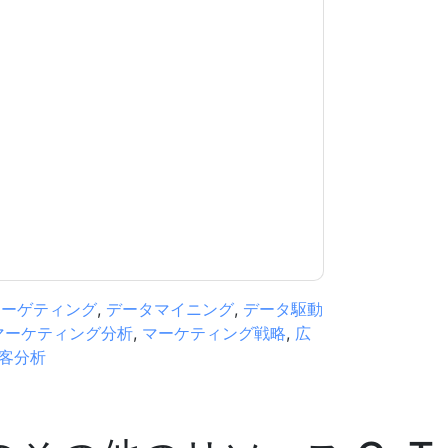
意します
GoTo
あなたに連絡することによって
つでも退会できます。
GoTo
ウェブサイトと 通
ます。
規約に同意したことになります。すべてのデー
リシー
.さらに質問がある場合は、メールでお問い
.com
ターゲティング
,
データマイニング
,
データ駆動
マーケティング分析
,
マーケティング戦略
,
広
客分析