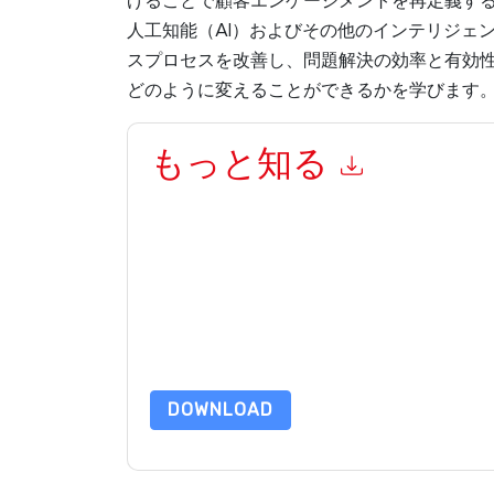
げることで顧客エンゲージメントを再定義す
人工知能（AI）およびその他のインテリジェ
スプロセスを改善し、問題解決の効率と有効
どのように変えることができるかを学びます
もっと知る
このフォームを送信することにより、あなたは同
って マーケティング関連の電子メールまたは電
サイトと 通信には、独自のプライバシー ポリシ
このリソースをリクエストすることにより、利用
タは 私たちによって保護された
プライバシーポ
合わせください dataprotection@techpublishhub
DOWNLOAD