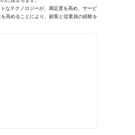
るのに役立ちます。
ントなテクノロジーが、満足度を高め、サービ
性を高めることにより、顧客と従業員の経験を
。
意します
ServiceNow
あなたに連絡することによ
話。いつでも退会できます。
ServiceNow
ウェブ
ーが適用されます。
規約に同意したことになります。すべてのデー
リシー
.さらに質問がある場合は、メールでお問い
.com