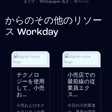
タイプ： Whitepaper 長さ： 10ページ
からのその他のリソー
ス
Workday
テクノロ
小売店での
ジーを使用
最前線の従
して、小売
業員エク
お...
ス...
小売およびホス
今日の小売業者
ピタリティの雇
は、雇用の課題