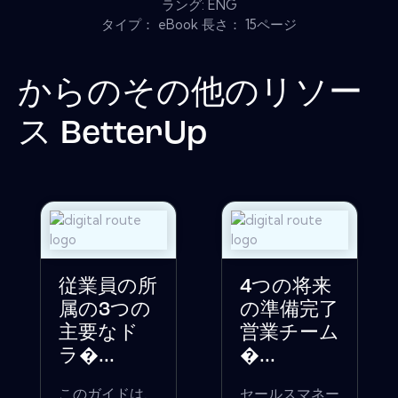
ラング: ENG
タイプ： eBook 長さ： 15ページ
からのその他のリソー
ス
BetterUp
従業員の所
4つの将来
属の3つの
の準備完了
主要なド
営業チーム
ラ�...
�...
このガイドは、
セールスマネー