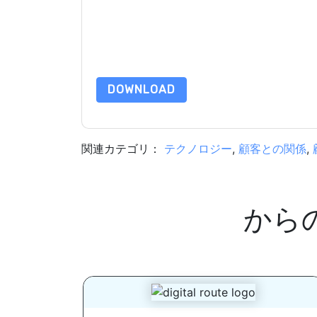
サイトと 通信には、独自のプライバシー ポリシ
このリソースをリクエストすることにより、利用
タは 私たちによって保護された
プライバシーポ
合わせください dataprotection@techpublishhub
DOWNLOAD
関連カテゴリ：
テクノロジー
,
顧客との関係
,
から