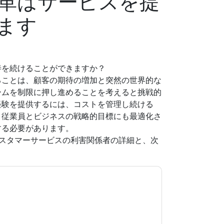
革はサービスを提
ます
善を続けることができますか？
ることは、顧客の期待の増加と突然の世界的な
ームを制限に押し進めることを考えると挑戦的
経験を提供するには、コストを管理し続ける
、従業員とビジネスの戦略的目標にも最適化さ
する必要があります。
スタマーサービスの利害関係者の詳細と、次
意します
ServiceNow
あなたに連絡することによ
話。いつでも退会できます。
ServiceNow
ウェブ