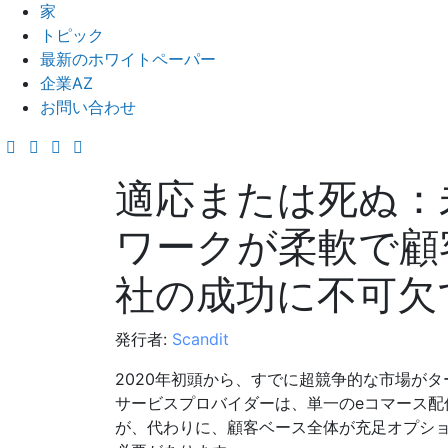
家
トピック
最新のホワイトペーパー
企業AZ
お問い合わせ
適応または死ぬ：
ワークが柔軟で顧
社の成功に不可欠
発行者:
Scandit
2020年初頭から、すでに超競争的な市場が
サービスプロバイダーは、単一のeコマース配
が、代わりに、顧客ベース全体が充足オプシ