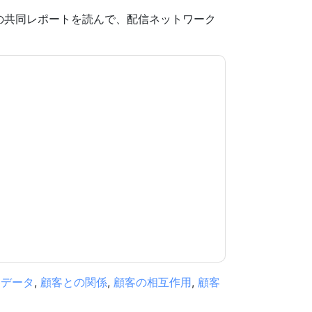
canditのこの共同レポートを読んで、配信ネットワーク
意します
Scandit
あなたに連絡することによっ
。いつでも退会できます。
Scandit
ウェブサイト
用されます。
規約に同意したことになります。すべてのデー
リシー
.さらに質問がある場合は、メールでお問い
.com
客データ
,
顧客との関係
,
顧客の相互作用
,
顧客