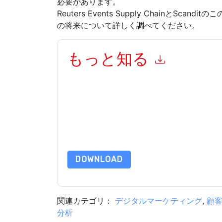
必要があります。
Reuters Events Supply ChainとS
の将来について詳しく調べてください。
もっと知る
このフォームを送信することにより、あなたは同
て マーケティング関連の電子メールまたは電話
と 通信には、独自のプライバシー ポリシーが適
このリソースをリクエストすることにより、利用
タは 私たちによって保護された
プライバシーポ
合わせください dataprotection@techpublishhub
DOWNLOAD
関連カテゴリ：
デジタルマーケティング
,
顧
分析