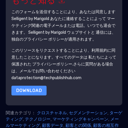
もっと知る
このフォームを送信することにより、あなたは同意します
Selligent by Marigold
あなたに連絡することによって マー
ケティング関連の電子メールまたは電話。いつでも退会で
きます。
Selligent by Marigold
ウェブサイトと 通信には、
独自のプライバシー ポリシーが適用されます。
このリソースをリクエストすることにより、利用規約に同
意したことになります。すべてのデータは 私たちによって
保護された
プライバシーポリシー
.さらに質問がある場合
は、メールでお問い合わせください
dataprotection@techpublishhub.com
DOWNLOAD
関連カテゴリ：
クロスチャネル
,
セグメンテーション
,
ターゲ
ティング
,
テクノロジー
,
マーケティングキャンペーン
,
メー
ルマーケティング
,
顧客データ
,
顧客との関係
,
顧客の相互作