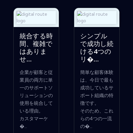
統合する時
シンプル
間、複雑で
で成功し続
はありま
ける4つの
せ...
リ�...
企業が顧客と従
簡単な顧客体験
業員の両方に単
は、今日で最も
一のサポートソ
成功しているサ
リューションの
ポート組織の特
使用を統合して
徴です。
いる理由。
そのため、これ
カスタマーケ
らの4つの一流
�...
の�...