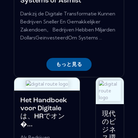
Systems of Asmist
Dankzij de Digitale Transformatie Kunnen
Bedrijven Sneller En Gemakkelijker
Zakendoen。 Bedrijven Hebben Miljarden
DollarsGeïnvesteerdOm Systems ...
もっと見る
Het Handboek
voor Digitale
現代
は、HRでオン
のビ
�...
ジネ
Als Bedrijven