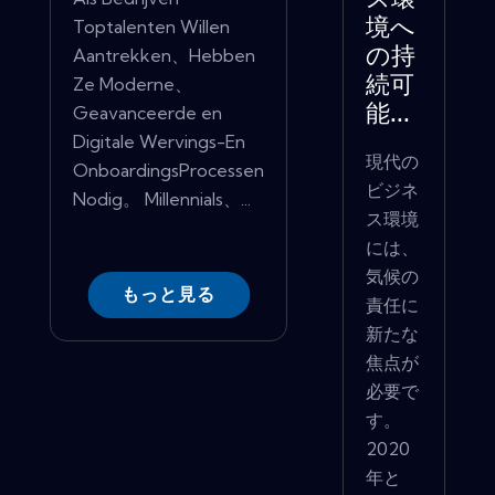
ス環
Toptalenten Willen
境へ
Aantrekken、Hebben
の持
Ze Moderne、
続可
Geavanceerde en
能...
Digitale Wervings-En
現代の
OnboardingsProcessen
ビジネ
Nodig。 Millennials、...
ス環境
には、
気候の
もっと見る
責任に
新たな
焦点が
必要で
す。
2020
年と