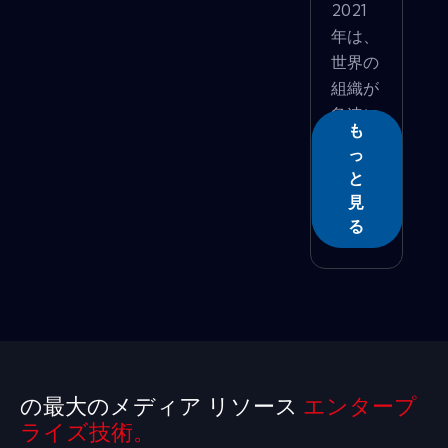
2021
年は、
世界の
組織が
急速に
も
劇...
っ
と
見
る
の最大のメディア リソース
エンタープ
ライズ技術。