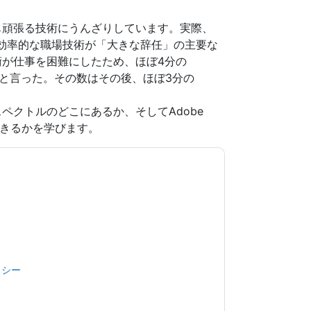
も頑張る技術にうんざりしています。実際、
、非効率的な職場技術が「大きな辞任」の主要な
が仕事を困難にしたため、ほぼ4分の
たと言った。その数はその後、ほぼ3分の
ペクトルのどこにあるか、そしてAdobe
援できるかを学びます。
意します
Adobe Workfront
あなたに連絡するこ
たは電話。いつでも退会できます。
Adobe
イバシー ポリシーが適用されます。
規約に同意したことになります。すべてのデー
リシー
.さらに質問がある場合は、メールでお問い
.com