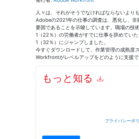
発行者:
Adobe Workfront
人々は、それがそうでなければならないより
Adobeの2021年の仕事の調査は、悪化し
要因であることを示唆しています。職場の技術
1（22％）の労働者がすでに仕事を辞めてい
1（32％）にジャンプしました。
今すぐダウンロードして、作業管理の成熟度ス
Workfrontがレベルアップをどのように支
もっと知る
このフォームを送信することにより、あなたは同
とによって マーケティング関連の電子メールま
Workfront
ウェブサイトと 通信には、独自のプラ
このリソースをリクエストすることにより、利用
タは 私たちによって保護された
プライバシーポ
合わせください dataprotection@techpublishhub