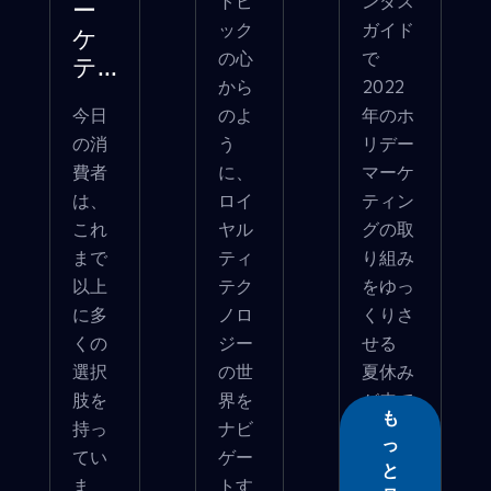
トピ
ンダス
ー
ック
ガイド
ケ
の心
で
テ...
から
2022
今日
のよ
年のホ
の消
う
リデー
費者
に、
マーケ
は、
ロイ
ティン
これ
ヤル
グの取
まで
ティ
り組み
以上
テク
をゆっ
に多
ノロ
くりさ
くの
ジー
せる
選択
の世
夏休み
肢を
界を
が来て
も
持っ
ナビ
�...
っ
てい
ゲー
と
ま
トす