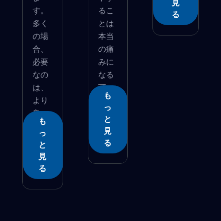
見
す。
るこ
る
多く
とは
の場
本当
合、
の痛
必要
みに
なの
なる
は、
可
も
より
能...
っ
良い
と
も
オ�...
見
っ
る
と
見
る