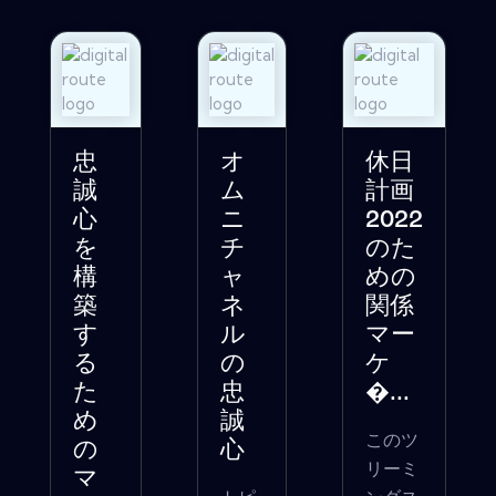
忠
オ
休日
誠
ム
計画
心
ニ
2022
を
チ
のた
構
ャ
めの
築
ネ
関係
す
ル
マー
る
の
ケ
た
忠
�...
め
誠
このツ
の
心
リーミ
マ