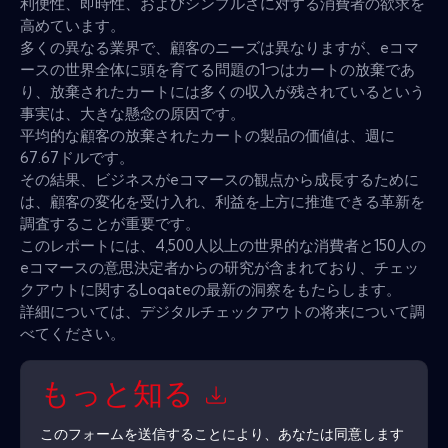
利便性、即時性、およびシンプルさに対する消費者の欲求を
高めています。
多くの異なる業界で、顧客のニーズは異なりますが、eコマ
ースの世界全体に頭を育てる問題の1つはカートの放棄であ
り、放棄されたカートには多くの収入が残されているという
事実は、大きな懸念の原因です。
平均的な顧客の放棄されたカートの製品の価値は、週に
67.67ドルです。
その結果、ビジネスがeコマースの観点から成長するために
は、顧客の変化を受け入れ、利益を上方に推進できる革新を
調査することが重要です。
このレポートには、4,500人以上の世界的な消費者と150人の
eコマースの意思決定者からの研究が含まれており、チェッ
クアウトに関するLoqateの最新の洞察をもたらします。
詳細については、デジタルチェックアウトの将来について調
べてください。
もっと知る
このフォームを送信することにより、あなたは同意します