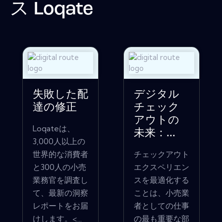
ス
Loqate
失敗した配
デジタル
達の修正
チェック
アウトの
Loqateは、
未来：...
3,000人以上の
世界的な消費者
チェックアウト
と300人の小売
エクスペリエン
業務官を調査し
スを最適化する
て、最新の洞察
ことは、小売業
レポートをお届
者としての仕事
けします。<...
の最も重要な部