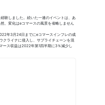
乱を経験しました。続いた一連のイベントは、あ
然、変化はeコマースの風景を省略しません
2022年3月24日までにeコマースインフレの成
ウクライナに侵入し、サプライチェーンを混
ース収益は2022年第1四半期に3％減少し
意します
Salesmanago
あなたに連絡することに
電話。いつでも退会できます。
Salesmanago
ウェ
シーが適用されます。
規約に同意したことになります。すべてのデー
リシー
.さらに質問がある場合は、メールでお問い
.com