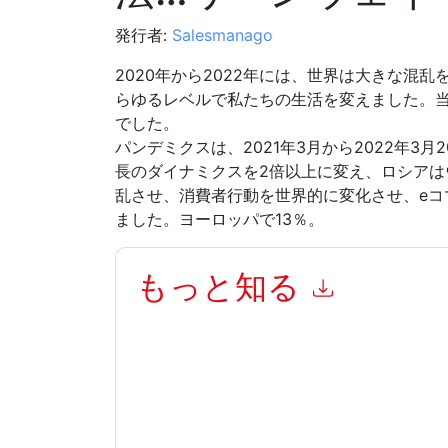
発行者:
Salesmanago
2020年から2022年には、世界は大きな混
らゆるレベルで私たちの生活を変えました。当
でした。
パンデミクスは、2021年3月から2022年3月
長のダイナミクスを2倍以上に変え、ロシアは
乱させ、消費者行動を世界的に変化させ、eコマ
ました。ヨーロッパで13％。
もっと知る
このフォームを送信することにより、あなたは同
よって マーケティング関連の電子メールまたは
ブサイトと 通信には、独自のプライバシー ポリ
このリソースをリクエストすることにより、利用
タは 私たちによって保護された
プライバシーポ
合わせください dataprotection@techpublishhub