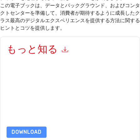
この電子ブックは、データとバックグラウンド、およびコンタ
クトセンターを準備して、消費者が期待するように成長したク
ラス最高のデジタルエクスペリエンスを提供する方法に関する
ヒントとコツを提供します。
もっと知る
このフォームを送信することにより、あなたは同意します
RingCentral
あなたに連絡することによって マーケティング関連
の電子メールまたは電話。いつでも退会できます。
RingCentral
ウェブサイトと 通信には、独自のプライバシー ポリシーが適用
されます。
このリソースをリクエストすることにより、利用規約に同意した
ことになります。すべてのデータは 私たちによって保護された
プライバシーポリシー
.さらに質問がある場合は、メールでお問
い合わせください dataprotection@techpublishhub.com
DOWNLOAD