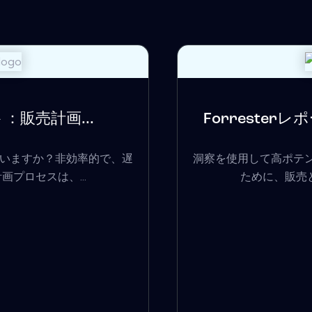
販売計画...
Forresterレ
いますか？非効率的で、遅
洞察を使用して高ポテ
プロセスは、...
ために、販売と