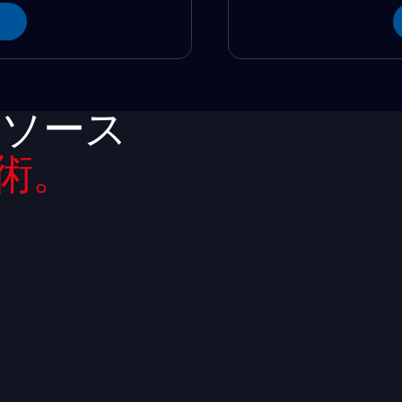
リソース
術。